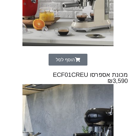
הוסף לסל
מכונת אספרסו ECF01CREU
₪
3,590