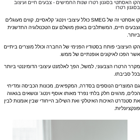
קו האסתטי בסגנון רטרו שנות החמישים - צבעים חיים ועיצוב
סגנון רטרו
קו אסתטי זה של SMEG כולל עיצובי וינטג’ קלאסיים, קווים מעוגלים
צבעים חיים, המשתלבים באופן מושלם עם הטכנולוגיה החדשנית
יותר.
קו העיצובי פותח בסטודיו הפנימי של החברה וכולל מוצרים ביתיים
שר הפכו לאיקונים אופנתיים של ממש.
קרר הרטרו הצבעוני, למשל, הפך לאלמנט עיצובי הדומיננטי ביותר
כל סביבתו.
ם המוצרים הנוספים בסדרה, המקפיאים, מכונות הכביסה ומדיחי
כלים, מהווים חלק בלתי נפרד מאותו אוסף וינטג’ ונושאים בגאווה
ת סטנדרט האיכות האיטלקי ואת השילוב הייחודי שבין אומנות לבין
ונקציונליות.