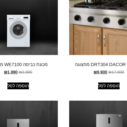
ה
מכונת כביסה WE7100 מתצוגה
₪
1,990
₪
2,990
₪
9,900
₪
17,900
הוספה לסל
הוספה לסל