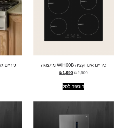
כיריים אינדוקציה WIH60B מתצוגה
כיריים גז DRT304 DACOR מתצוג
₪
1,990
₪
2,900
הוספה לסל