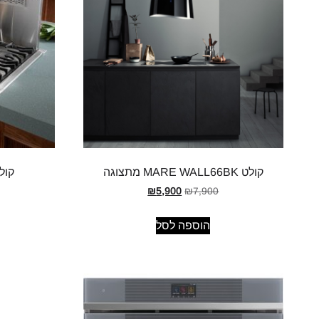
קולט MARE WALL66BK מתצוגה
קולט  DECOR
₪
5,900
₪
7,900
הוספה לסל