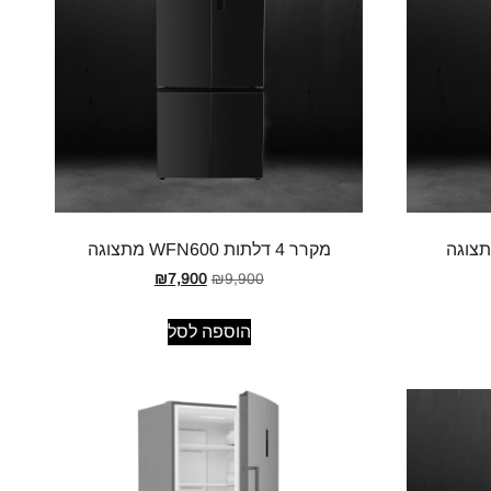
מקרר 4 דלתות WFN600 מתצוגה
₪
7,900
₪
9,900
הוספה לסל