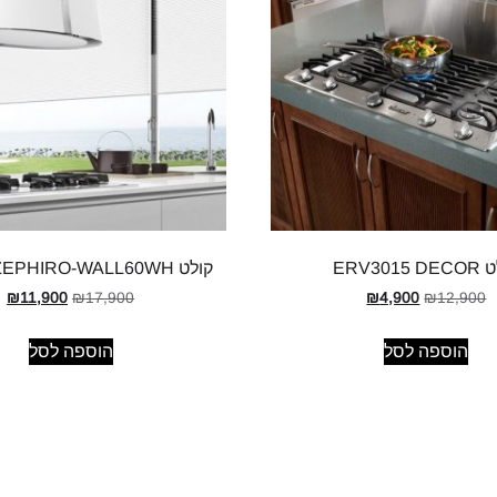
ERV3015
קולט ZEPHIRO-WALL60WH מתצוגה
₪
11,900
₪
17,900
₪
4,900
₪
12,900
הוספה לסל
הוספה לסל