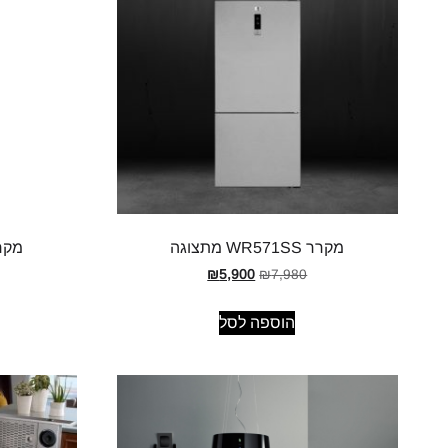
מקרר WR571SS מתצוגה
מקרר R482SS
₪
5,900
₪
7,980
הוספה לסל