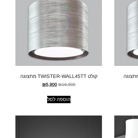
קולט TWISTER-WALL45TT מתצוגה
₪
5,900
₪
16,900
הוספה לסל