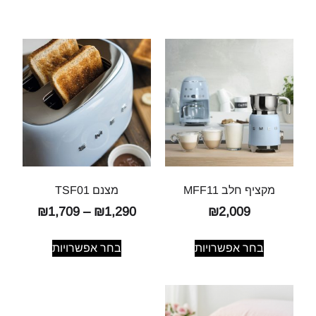
מקציף חלב MFF11
מצנם TSF01
₪
1,709
–
₪
1,290
₪
2,009
בחר אפשרויות
בחר אפשרויות