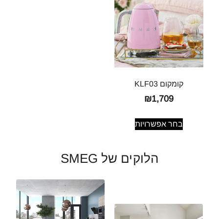
קומקום KLF03
₪
1,709
בחר אפשרויות
הלוקים של SMEG