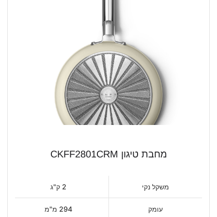
מחבת טיגון CKFF2801CRM
משקל נקי
2 ק"ג
עומק
294 מ"מ