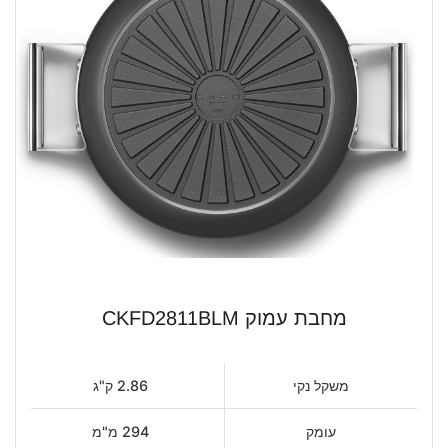
מחבת עמוק CKFD2811BLM
משקל נקי
2.86 ק"ג
עומק
294 מ"מ