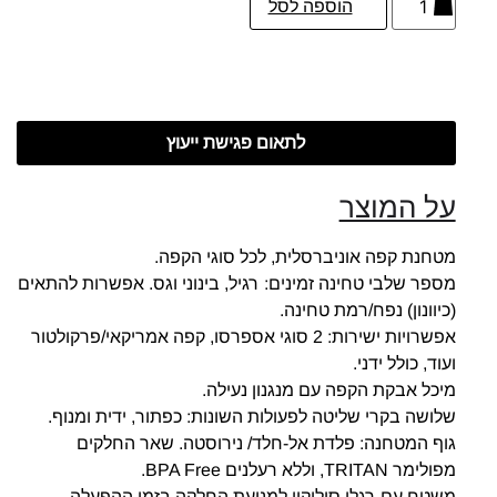
הוספה לסל
לתאום פגישת ייעוץ
על המוצר
מטחנת קפה אוניברסלית, לכל סוגי הקפה.
מספר שלבי טחינה זמינים: רגיל, בינוני וגס. אפשרות להתאים
(כיוונון) נפח/רמת טחינה.
אפשרויות ישירות: 2 סוגי אספרסו, קפה אמריקאי/פרקולטור
ועוד, כולל ידני.
מיכל אבקת הקפה עם מנגנון נעילה.
שלושה בקרי שליטה לפעולות השונות: כפתור, ידית ומנוף.
גוף המטחנה: פלדת אל-חלד/ נירוסטה. שאר החלקים
מפולימר TRITAN, וללא רעלנים BPA Free.
משטח עם רגלי סיליקון למניעת החלקה בזמן ההפעלה.