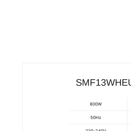
800W
50Hz
220-240V