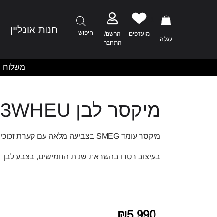
1
חנות אונליין
מ
חיפוש
מועדפים
הרשם/
עגלה
התחבר
משלוח ח
מיקסר לבן SMF13WHEU
מיקסר עומד SMEG בצביעה מלאה עם קערת זכוכית
בעיצוב רטרו בהשראת שנות החמישים, בצבע לבן
₪
5,990