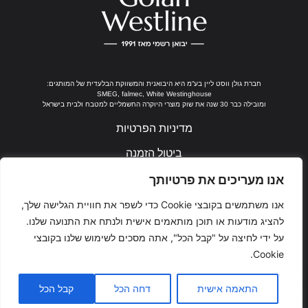
חברת גולן ווסט ליין בע”מ היא היבואנית והמשווקת הבלעדית של המותגים:
SMEG, falmec, White Westinghouse
ומובילה כבר 30 שנה את שוק מוצרי היוקרה החשמליים למטבח ולבית בישראל
מדיניות הפרטיות
ביטול הזמנה
נבנה ע"י ערן חן
אנו מעריכים את פרטיותך
אנו משתמשים בקובצי Cookie כדי לשפר את חוויית הגלישה שלך,
להציג מודעות או תוכן מותאמים אישית ולנתח את התנועה שלנו.
על ידי לחיצה על "קבל הכל", אתה מסכים לשימוש שלנו בקובצי
Cookie.
Ea
0
התאמה אישית
דחה הכל
קבל הכל