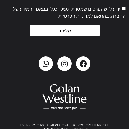
ידוע לי שהפרטים שמסרתי לעיל ייכללו במאגרי המידע של
החברה, בהתאם ל
מדיניות הפרטיות
שליחה
חברת גולן ווסט ליין בע”מ היא היבואנית והמשווקת הבלעדית של המותגים: