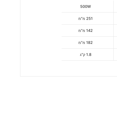
500W
251 מ"מ
142 מ"מ
182 מ"מ
1.8 ק"ג