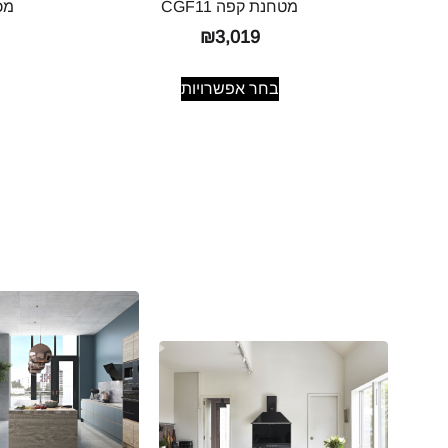
מטחנת קפה CGF11
מכו
₪
3,019
בחר אפשרויות