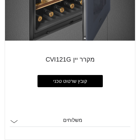
מקרר יין CVI121G
קובץ שרטוט טכני
משלוחים