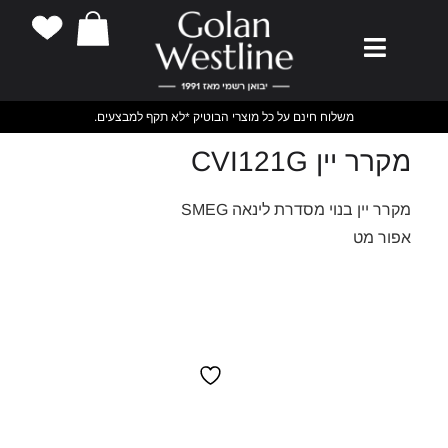
משלוח חינם על כל מוצרי הבוטיק *לא תקף למבצעים.
מקרר יין CVI121G
מקרר יין בנוי מסדרת לינאה SMEG
אפור מט