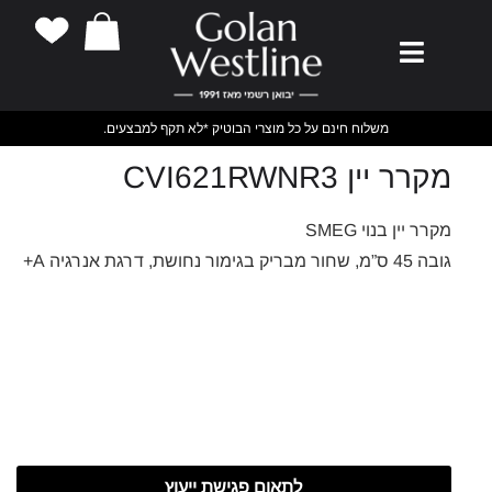
משלוח חינם על כל מוצרי הבוטיק *לא תקף למבצעים.
מקרר יין CVI621RWNR3
מקרר יין בנוי SMEG
גובה 45 ס”מ, שחור מבריק בגימור נחושת, דרגת אנרגיה A+
לתאום פגישת ייעוץ