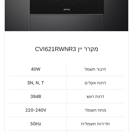
מקרר יין CVI621RWNR3
חיבור חשמל
40W
דרגת אקלים
SN, N, T
דרגת רעש
39dB
מתח חשמלי
220-240V
תדירות חשמלית
50Hz