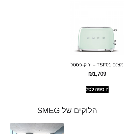
מצנם TSF01 – ירוק-פסטל
₪
1,709
הוספה לסל
הלוקים של SMEG