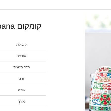
קומקום Dolce & Gabbana
קיבולת
אנרגיה
תדר חשמלי
זרם
גובה
אורך