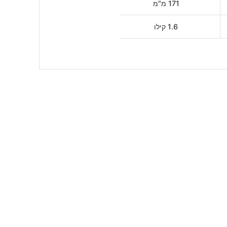
171 מ"מ
1.6 קילו