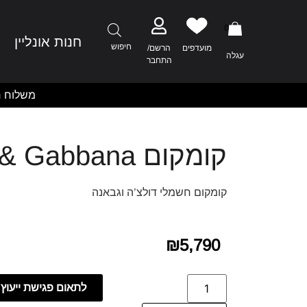
0
חנות אונליין
מ
חיפוש
מועדפים
הרשם/
עגלה
התחבר
משלוח ח
קומקום Dolce & Gabbana
קומקום חשמלי דולצ’ה וגבאנה
₪
5,790
לתאום פגישת ייעוץ