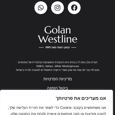
חברת גולן ווסט ליין בע”מ היא היבואנית והמשווקת הבלעדית של המותגים:
SMEG, falmec, White Westinghouse
ומובילה כבר 30 שנה את שוק מוצרי היוקרה החשמליים למטבח ולבית בישראל
מדיניות הפרטיות
ביטול הזמנה
נבנה ע"י ערן חן
אנו מעריכים את פרטיותך
אנו משתמשים בקובצי Cookie כדי לשפר את חוויית הגלישה שלך,
להציג מודעות או תוכן מותאמים אישית ולנתח את התנועה שלנו.