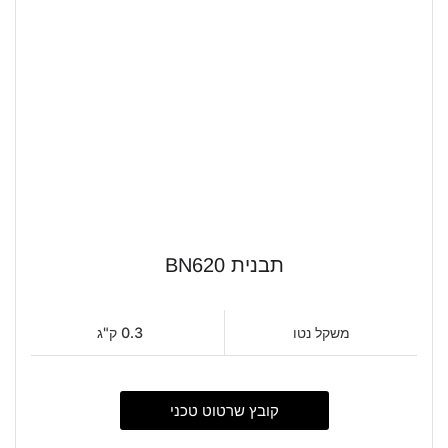
תבנית BN620
משקל נטו
0.3 ק"ג
קובץ שרטוט טכני