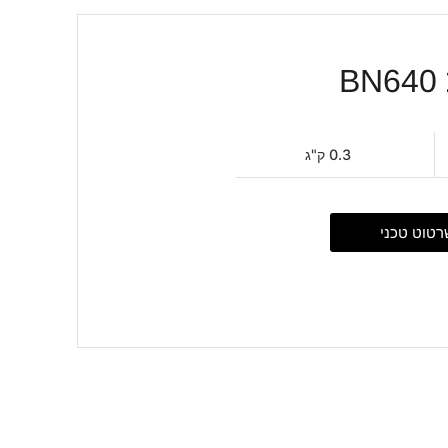
B
0.3 ק"ג
רטוט טכני