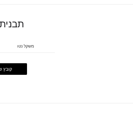
תבנית N640
משקל נטו
קובץ ש