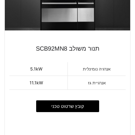
תנור משולב SCB92MN8
אנרגיה נומינלית
5.1kW
אנרגיית גז
11.1kW
קובץ שרטוט טכני