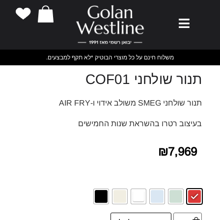
משלוח חינם על כל מוצרי הבוטיק *לא תקף למבצעים.
תנור שולחני COF01
תנור שולחני SMEG משולב אידוי ו-AIR FRY
בעיצוב רטרו בהשראת שנות החמישים
₪
7,969