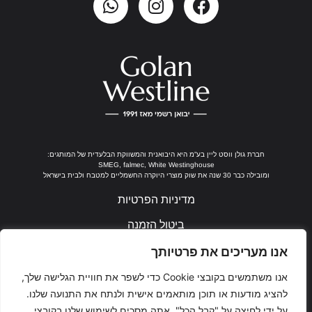
חברת גולן ווסט ליין בע”מ היא היבואנית והמשווקת הבלעדית של המותגים:
SMEG, falmec, White Westinghouse
ומובילה כבר 30 שנה את שוק מוצרי היוקרה החשמליים למטבח ולבית בישראל
מדיניות הפרטיות
ביטול הזמנה
נבנה ע"י ערן חן
אנו מעריכים את פרטיותך
אנו משתמשים בקובצי Cookie כדי לשפר את חוויית הגלישה שלך,
להציג מודעות או תוכן מותאמים אישית ולנתח את התנועה שלנו.
על ידי לחיצה על "קבל הכל", אתה מסכים לשימוש שלנו בקובצי