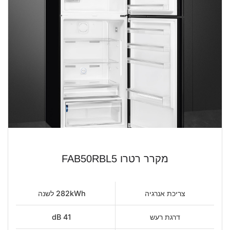
מקרר רטרו FAB50RBL5
צריכת אנרגיה
282kWh לשנה
דרגת רעש
41 dB