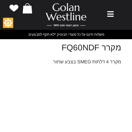
משלוח חינם על כל מוצרי הבוטיק *לא תקף למבצעים.
מקרר FQ60NDF
מקרר 4 דלתות SMEG בצבע שחור