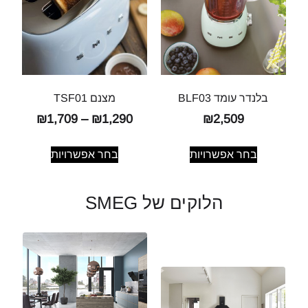
בלנדר עומד BLF03
מצנם TSF01
₪
1,709
–
₪
1,290
₪
2,509
בחר אפשרויות
בחר אפשרויות
הלוקים של SMEG