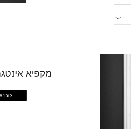
מקפיא אינטגרלי 74NE
קובץ ש