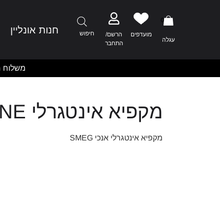
0
חנות אונליין
מ
חיפוש
מועדפים
הרשם/
עגלה
התחבר
משלוח ח
מקפיא אינטגרלי S8F174NE
מקפיא אינטגרלי אנכי SMEG