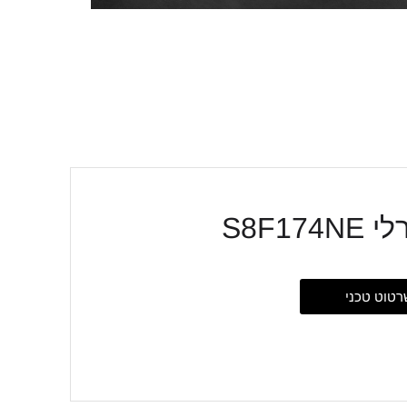
S8F1
רטוט טכני