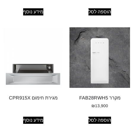
הוספה לסל
מידע נוסף
מקרר FAB28RWH5
מגירת חימום CPR915X
₪
13,900
הוספה לסל
מידע נוסף