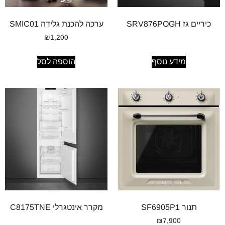
כיריים גז SRV876POGH
ערכה להכנת גלידה SMIC01
₪
1,200
מידע נוסף
הוספה לסל
תנור SF6905P1
מקרר אינטגרלי C8175TNE
₪
7,900