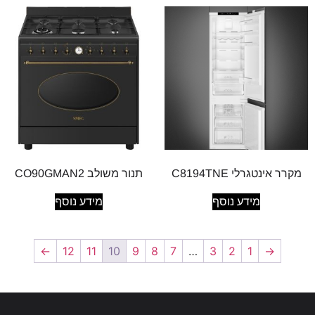
מקרר אינטגרלי C8194TNE
תנור משולב CO90GMAN2
מידע נוסף
מידע נוסף
←
12
11
10
9
8
7
…
3
2
1
→