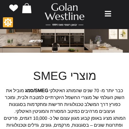
חילתו
ל
ף
ינטרנט,
חץ
נטר
די
עבור
אזור
וכן
מוצרי SMEG
רכזי
כבר יותר מ- 70 שנים שהמותג האיטלקי
SMEG/סמג
מוביל את
השוק העולמי של מוצרי החשמל היוקרתיים למטבח ולבית, ומוכר
כפורץ דרך המשלב טכנולוגיות חדישות ומתקדמות בסגנונות
ועיצובים מרהיבים כמיטב המסורת והמוניטין האיטלקי.
המותג מציג באופן קבוע מגוון עצום של כ- 10,000 דגמים, פריטים
ופתרונות שונים – בסגנונות, מרקמים, גוונים, גדלים וטכנולוגיות