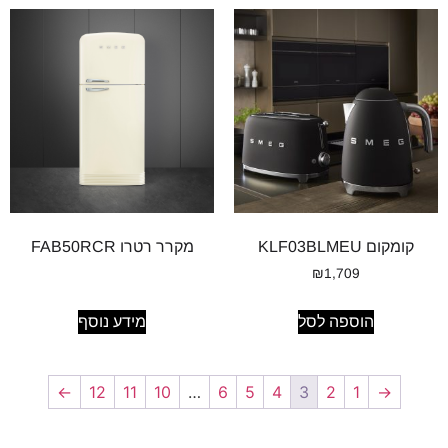
קומקום KLF03BLMEU
מקרר רטרו FAB50RCR
₪
1,709
הוספה לסל
מידע נוסף
←
12
11
10
…
6
5
4
3
2
1
→