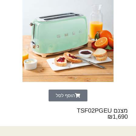
הוסף לסל
מצנם TSF02PGEU
₪
1,690