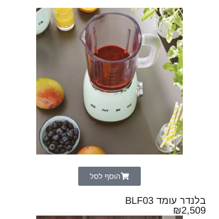
הוסף לסל
בלנדר עומד BLF03
₪
2,509