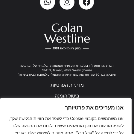
חברת גולן ווסט ליין בע”מ היא היבואנית והמשווקת הבלעדית של המותגים:
SMEG, falmec, White Westinghouse
ומובילה כבר 30 שנה את שוק מוצרי היוקרה החשמליים למטבח ולבית בישראל
מדיניות הפרטיות
ביטול הזמנה
נבנה ע"י ערן חן
אנו מעריכים את פרטיותך
אנו משתמשים בקובצי Cookie כדי לשפר את חוויית הגלישה שלך,
להציג מודעות או תוכן מותאמים אישית ולנתח את התנועה שלנו.
על ידי לחיצה על "קבל הכל", אתה מסכים לשימוש שלנו בקובצי