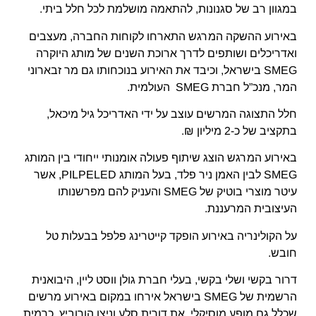
במגוון רב של סגנונות, להתאמה מושלמת לכל חלל ביתי.
באירוע ההשקה המרגש התארחו לקוחות החברה, מעצבים
ואדריכלים ושותפים לדרך ארוכת השנים של מותג היוקרה
SMEG בישראל, וכיבד את האירוע בנוכחותו גם מר זבארוני
המר, מנכ”ל חברת SMEG העולמית.
חלל התצוגה המרשים עוצב על ידי האדריכל גיל מיכאל,
בתקציב של כ-2 מיליון ₪.
באירוע המרגש הוצג שיתוף פעולה אומנותי ייחודי בין המותג
SMEG לבין האמן ניר פלד, בעל המותג PILPELED, אשר
עיטר מוצרי בוטיק של SMEG והעניק להם מפרשנותו
העיצובית המרעננת.
על הקולינריה באירוע הופקד קייטרינג פלפל בבעלות טל
חובש.
דרור בקשי ושלי בקשי, בעלי חברת גולן ווסט ליין, היבואנית
הרשמית של SMEG בישראל אירחו במקום באירוע מרשים
שכלל גם מופע מוסיקלי, את דורית סלע וניצן הורוביץ, כרמית