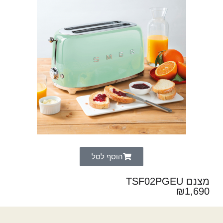
הוסף לסל
מצנם TSF02PGEU
₪
1,690