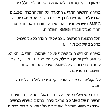
במגוון רב של סגנונות, להתאמה מושלמת לכל חלל ביתי.
באירוע ההשקה המרגש התארחו לקוחות החברה, מעצבים
ואדריכלים ושותפים לדרך ארוכת השנים של מותג היוקרה
SMEG בישראל, וכיבד את האירוע בנוכחותו גם מר זבארוני
המר, מנכ”ל חברת SMEG העולמית.
חלל התצוגה המרשים עוצב על ידי האדריכל גיל מיכאל,
בתקציב של כ-2 מיליון ₪.
באירוע המרגש הוצג שיתוף פעולה אומנותי ייחודי בין המותג
SMEG לבין האמן ניר פלד, בעל המותג PILPELED, אשר
עיטר מוצרי בוטיק של SMEG והעניק להם מפרשנותו
העיצובית המרעננת.
על הקולינריה באירוע הופקד קייטרינג פלפל בבעלות טל
חובש.
דרור בקשי ושלי בקשי, בעלי חברת גולן ווסט ליין, היבואנית
הרשמית של SMEG בישראל אירחו במקום באירוע מרשים
שכלל גם מופע מוסיקלי, את דורית סלע וניצן הורוביץ, כרמית