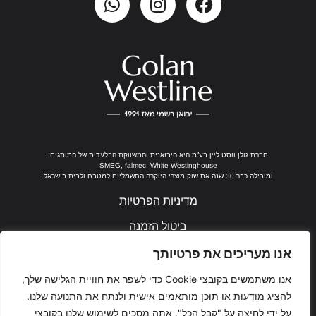
חברת גולן ווסט ליין בע”מ היא היבואנית והמשווקת הבלעדית של המותגים:
SMEG, falmec, White Westinghouse
ומובילה כבר 30 שנה את שוק מוצרי היוקרה החשמליים למטבח ולבית בישראל
מדיניות הפרטיות
ביטול הזמנה
נבנה ע"י ערן חן
אנו מעריכים את פרטיותך
אנו משתמשים בקובצי Cookie כדי לשפר את חוויית הגלישה שלך,
להציג מודעות או תוכן מותאמים אישית ולנתח את התנועה שלנו.
על ידי לחיצה על "קבל הכל", אתה מסכים לשימוש שלנו בקובצי