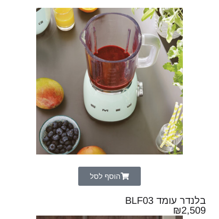
הוסף לסל
בלנדר עומד BLF03
₪
2,509