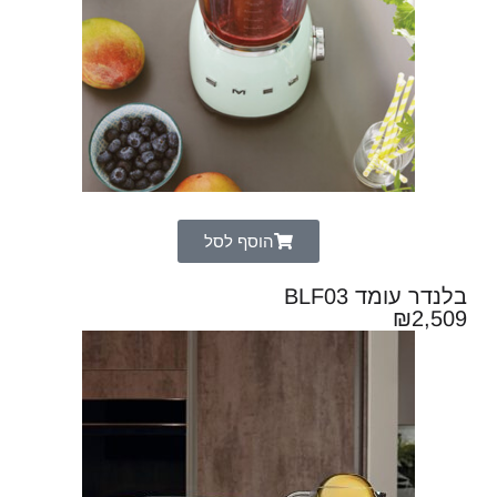
הוסף לסל
בלנדר עומד BLF03
₪
2,509