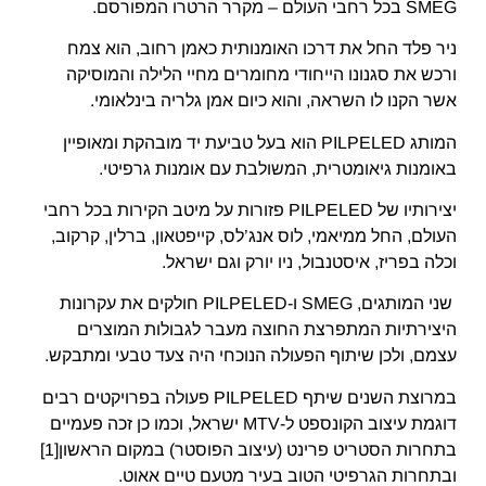
SMEG בכל רחבי העולם – מקרר הרטרו המפורסם.
ניר פלד החל את דרכו האומנותית כאמן רחוב, הוא צמח
ורכש את סגנונו הייחודי מחומרים מחיי הלילה והמוסיקה
אשר הקנו לו השראה, והוא כיום אמן גלריה בינלאומי.
המותג PILPELED הוא בעל טביעת יד מובהקת ומאופיין
באומנות גיאומטרית, המשולבת עם אומנות גרפיטי.
יצירותיו של PILPELED פזורות על מיטב הקירות בכל רחבי
העולם, החל ממיאמי, לוס אנג’לס, קייפטאון, ברלין, קרקוב,
וכלה בפריז, איסטנבול, ניו יורק וגם ישראל.
שני המותגים, SMEG ו-PILPELED חולקים את עקרונות
היצירתיות המתפרצת החוצה מעבר לגבולות המוצרים
עצמם, ולכן שיתוף הפעולה הנוכחי היה צעד טבעי ומתבקש.
במרוצת השנים שיתף PILPELED פעולה בפרויקטים רבים
דוגמת עיצוב הקונספט ל-MTV ישראל, וכמו כן זכה פעמיים
בתחרות הסטריט פרינט (עיצוב הפוסטר) במקום הראשון[1]
ובתחרות הגרפיטי הטוב בעיר מטעם טיים אאוט.