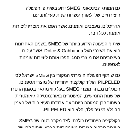
גם המותג הבינלאומי SMEG ידוע בשיתופי הפעולה
היצירתיים שלו לאורך עשרות שנות פעילותו, עם
אדריכלים, מעצבים ואומנים, אשר הפכו את מוצריו ליצירות
אומנות לכל דבר.
שיתוף הפעולה הידוע ביותר של SMEG בשנים האחרונות
הוא עם מעצבי העל Dolce & Gabbanna, אשר עיטרו
בעיצוביהם את מוצרי סמג והפכו אותם ליצירות אומנות
לאספנים.
גם שיתוף הפעולה היצירתי המקורי בין SMEG ישראל לבין
PILPELED הוליד קולקציה ייחודית של מוצרי אספנים,
הכוללים מבחר מוצרי SMEG בעל קווי מתאר בסגנון הרטרו
של שנות החמישים, המעוטרים באורנמנטיקה גיאומטרית
בשחור לבן המזוהה ביותר עם עבודתו העיצובית של האמן
הבינלאומי ניר פלד, הלא הוא PILPELED.
הקולקציה הייחודית כוללת, לצד מקרר רטרו של SMEG
בעיצוב מרהיב בצורות גיאומטריות בצבעי שחור לבן של