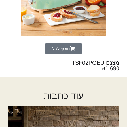
הוסף לסל
מצנם TSF02PGEU
₪
1,690
עוד כתבות