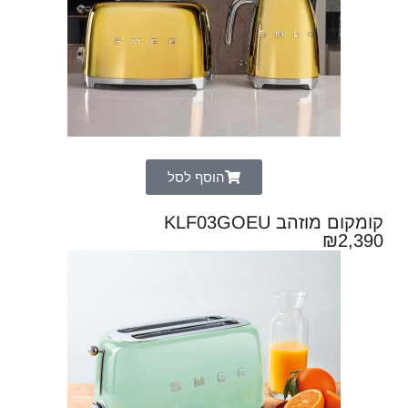
הוסף לסל
קומקום מוזהב KLF03GOEU
₪
2,390