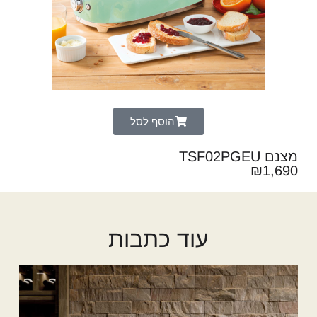
הוסף לסל
מצנם TSF02PGEU
₪
1,690
עוד כתבות