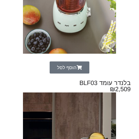
הוסף לסל
בלנדר עומד BLF03
₪
2,509