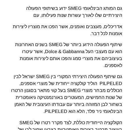
גם המותג הבינלאומי SMEG ידוע בשיתופי הפעולה
היצירתיים שלו לאורך עשרות שנות פעילותו, עם
אדריכלים, מעצבים ואומנים, אשר הפכו את מוצריו ליצירות
אומנות לכל דבר.
שיתוף הפעולה הידוע ביותר של SMEG בשנים האחרונות
הוא עם מעצבי העל Dolce & Gabbanna, אשר עיטרו
בעיצוביהם את מוצרי סמג והפכו אותם ליצירות אומנות
לאספנים.
גם שיתוף הפעולה היצירתי המקורי בין SMEG ישראל לבין
PILPELED הוליד קולקציה ייחודית של מוצרי אספנים,
הכוללים מבחר מוצרי SMEG בעל קווי מתאר בסגנון הרטרו
של שנות החמישים, המעוטרים באורנמנטיקה גיאומטרית
בשחור לבן המזוהה ביותר עם עבודתו העיצובית של האמן
הבינלאומי ניר פלד, הלא הוא PILPELED.
הקולקציה הייחודית כוללת, לצד מקרר רטרו של SMEG
בעיצוב מרהיב בצורות גיאומטריות בצבעי שחור לבן של