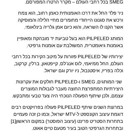
SMEG בכל רחבי העולם – מקרר הרטרו המפורסם.
ניר פלד החל את דרכו האומנותית כאמן רחוב, הוא צמח
ורכש את סגנונו הייחודי מחומרים מחיי הלילה והמוסיקה
אשר הקנו לו השראה, והוא כיום אמן גלריה בינלאומי.
המותג PILPELED הוא בעל טביעת יד מובהקת ומאופיין
באומנות גיאומטרית, המשולבת עם אומנות גרפיטי.
יצירותיו של PILPELED פזורות על מיטב הקירות בכל רחבי
העולם, החל ממיאמי, לוס אנג’לס, קייפטאון, ברלין, קרקוב,
וכלה בפריז, איסטנבול, ניו יורק וגם ישראל.
שני המותגים, SMEG ו-PILPELED חולקים את עקרונות
היצירתיות המתפרצת החוצה מעבר לגבולות המוצרים
עצמם, ולכן שיתוף הפעולה הנוכחי היה צעד טבעי ומתבקש.
במרוצת השנים שיתף PILPELED פעולה בפרויקטים רבים
דוגמת עיצוב הקונספט ל-MTV ישראל, וכמו כן זכה פעמיים
בתחרות הסטריט פרינט (עיצוב הפוסטר) במקום הראשון[1]
ובתחרות הגרפיטי הטוב בעיר מטעם טיים אאוט.