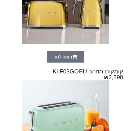
הוסף לסל
קומקום מוזהב KLF03GOEU
₪
2,390